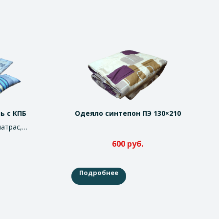
ь с КПБ
Одеяло синтепон ПЭ 130×210
атрас,
 (комплет
600
руб.
ья)
Подробнее